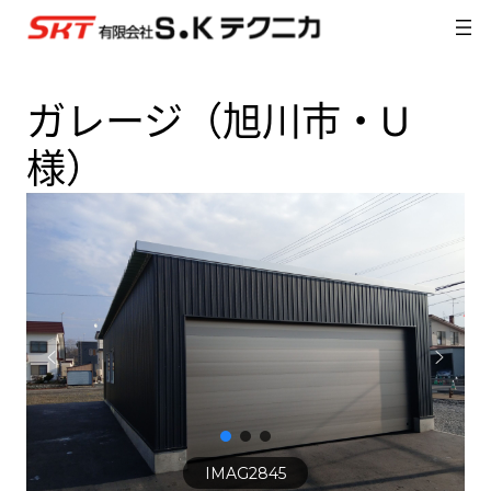
内
容
を
ス
ガレージ（旭川市・U
キ
ッ
様）
プ
IMAG2845